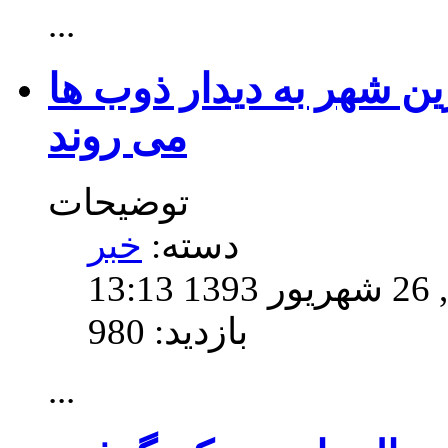
...
ن شهر به دیدار ذوب ها
می روند
توضیحات
دسته:
خبر
13
بازدید: 980
...