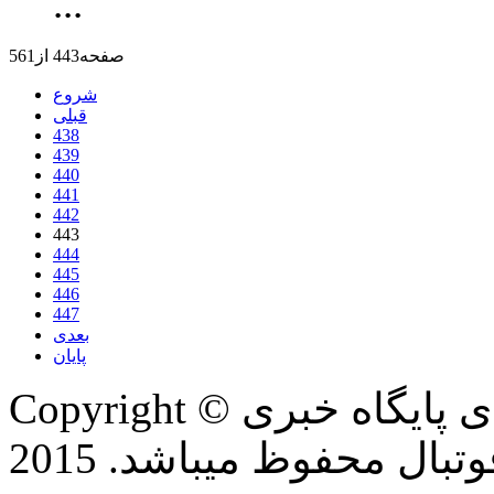
...
صفحه443 از561
شروع
قبلی
438
439
440
441
442
443
444
445
446
447
بعدی
پایان
Copyright © تمام حقوق این وب سایت برای پایگاه خبری
بال محفوظ میباشد. 2015