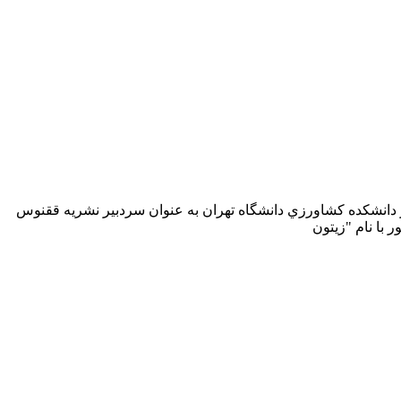
ر اولين جشنواره سراسري مطبوعات دانشجويي در تابستان سال 1378 در دانشكده كشاورزي دانشگاه تهران به عنوان سردبير نشريه ققنوس