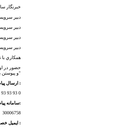
خبرنگار سای
دبیر سروی
دبیر سرویس
دبیر سرویس
دبیر سرویس
همكاري با ن
و پيوستن به جمع برگزار كنندگان به سبب انتشار مطالب در ويژه‌نامه اردوي مذكور با نام "زيتون"
ارسال پیام کوتاه :
 93 93 93 0
سامانه پيام كوتاه:
30006758
ایمیل خصوصی :