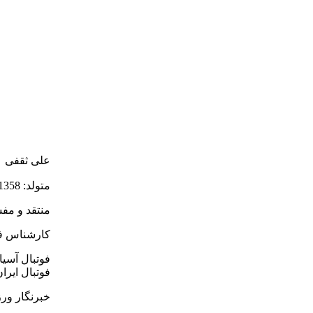
علی ثقفی
متولد: 06/05/1358 در همدان
منتقد و مف
كارشناس فو
فوتبال ایرا
خبرنگار ورزش