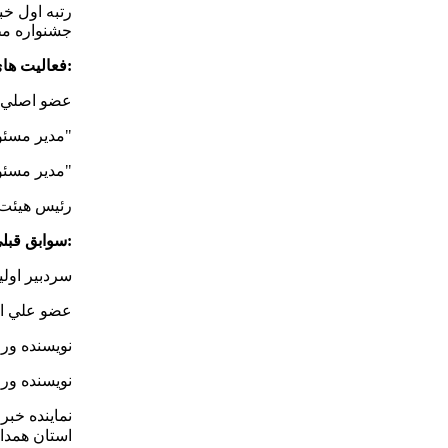
رتبه اول خ
جشنواره مطبوع
فعالیت های فعلی:
عضو اصلي 
مدير مسئول پايگاه خبري "همدان نيوز"
مدير مسئول پايگاه خبري "همدان فوتبال"
رئیس هیئت 
سوابق قبلی:
سردبیر اول
عضو علي ال
نویسنده ور
نویسنده ور
نماینده خبر
استان همدا